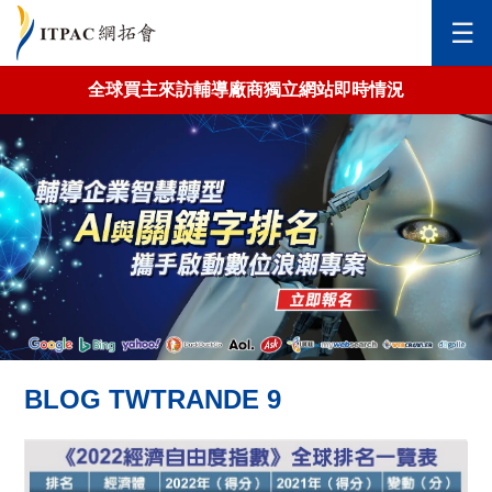
✕
☰
全球買主來訪輔導廠商獨立網站即時情況
網拓會廠商影片
網拓會感謝函
BLOG TWTRANDE 9