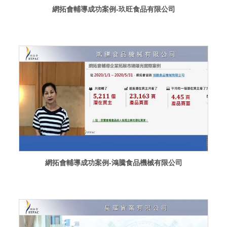
網拓會輔導成功案例-玖旺食品有限公司
網拓會輔導成功案例-鴻騰食品機械有限公司