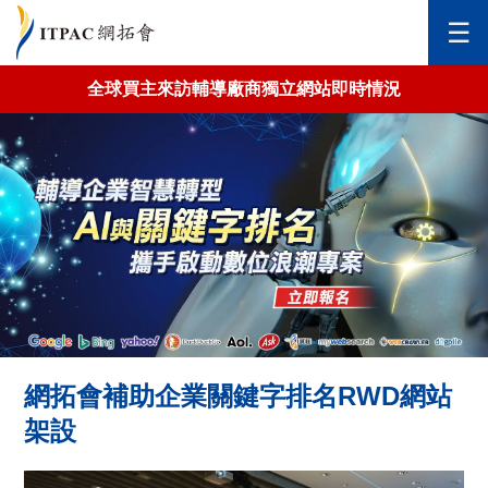
✕
☰
全球買主來訪輔導廠商獨立網站即時情況
首頁
關於網拓會
全球市場拓銷
台灣市場拓銷
新北市政府-金斗雲
報名說明會
網拓會補助企業關鍵字排名RWD網站
架設
AI銷售推廣機器人