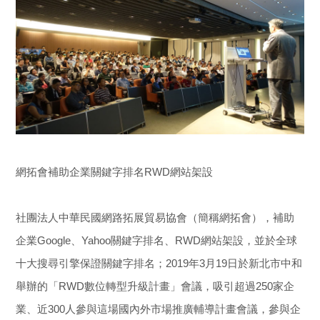
網拓會成功案例
網拓會廠商影片
網拓會感謝函
新聞報導
多語行銷全球母語介紹
網拓會補助企業關鍵字排名RWD網站架設
Blog
優化資訊
社團法人中華民國網路拓展貿易協會（簡稱網拓會），補助
企業Google、Yahoo關鍵字排名、RWD網站架設，並於全球
台灣經貿資訊
十大搜尋引擎保證關鍵字排名；2019年3月19日於新北市中和
舉辦的「RWD數位轉型升級計畫」會議，吸引超過250家企
業、近300人參與這場國內外市場推廣輔導計畫會議，參與企