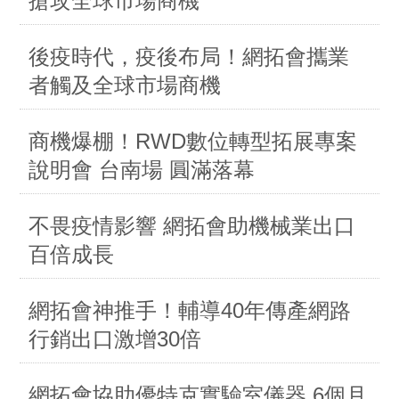
搶攻全球市場商機
後疫時代，疫後布局！網拓會攜業
者觸及全球市場商機
商機爆棚！RWD數位轉型拓展專案
說明會 台南場 圓滿落幕
不畏疫情影響 網拓會助機械業出口
百倍成長
網拓會神推手！輔導40年傳產網路
行銷出口激增30倍
網拓會協助優特克實驗室儀器 6個月