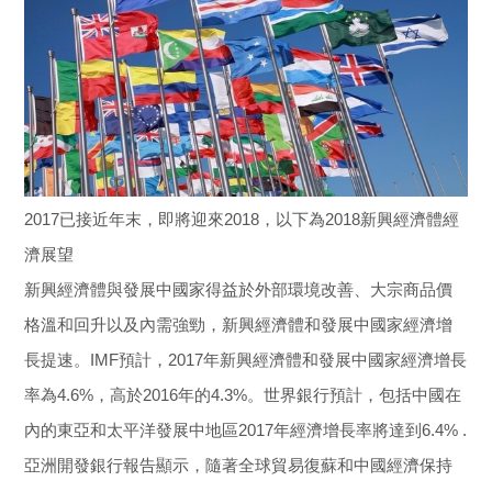
網拓會成功案例
網拓會廠商影片
網拓會感謝函
新聞報導
2017已接近年末，即將迎來2018，以下為2018新興經濟體經
多語行銷全球母語介紹
濟展望
Blog
新興經濟體與發展中國家得益於外部環境改善、大宗商品價
格溫和回升以及內需強勁，新興經濟體和發展中國家經濟增
優化資訊
長提速。IMF預計，2017年新興經濟體和發展中國家經濟增長
台灣經貿資訊
率為4.6%，高於2016年的4.3%。世界銀行預計，包括中國在
內的東亞和太平洋發展中地區2017年經濟增長率將達到6.4% .
亞洲開發銀行報告顯示，隨著全球貿易復蘇和中國經濟保持