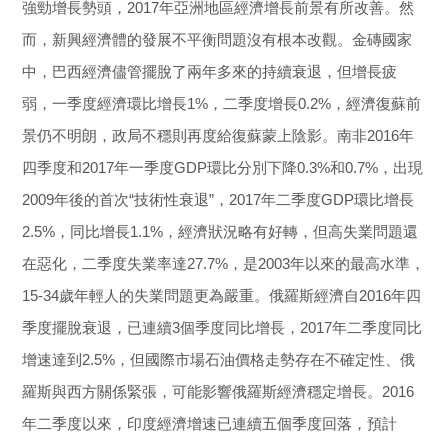
強勁增長勢頭，2017年亞洲地區經濟增長前景有所改善。然
而，新興經濟體的發展不平衡問題沒有根本改觀。金磚國家
中，巴西經濟儘管擺脫了兩年多來的持續衰退，但增長疲
弱，一季度經濟環比增長1%，二季度增長0.2%，經濟復蘇前
景仍不明朗，政局不穩則再度給復蘇蒙上陰影。南非2016年
四季度和2017年一季度GDP環比分別下降0.3%和0.7%，出現
2009年後的首次“技術性衰退”，2017年二季度GDP環比增長
2.5%，同比增長1.1%，經濟狀況略有好轉，但高失業問題還
在惡化，二季度失業率達27.7%，是2003年以來的最高水準，
15-34歲年輕人的失業問題更為嚴重。俄羅斯經濟自2016年四
季度擺脫衰退，已連續3個季度同比增長，2017年二季度同比
增速達到2.5%，但國際市場石油價格走勢存在不確定性、俄
羅斯與西方關係緊張，可能影響俄羅斯經濟穩定增長。2016
年二季度以來，印度經濟增速已連續五個季度回落，預計