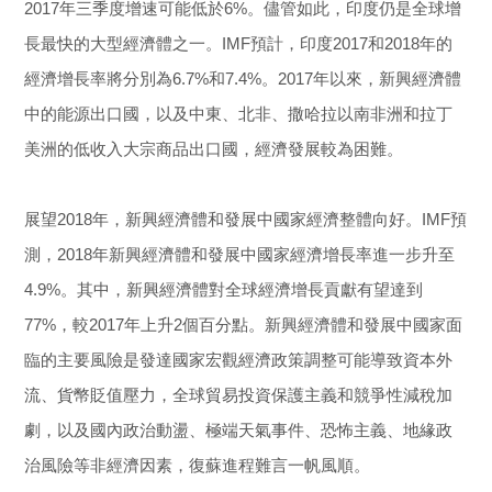
2017年三季度增速可能低於6%。儘管如此，印度仍是全球增
長最快的大型經濟體之一。IMF預計，印度2017和2018年的
經濟增長率將分別為6.7%和7.4%。2017年以來，新興經濟體
中的能源出口國，以及中東、北非、撒哈拉以南非洲和拉丁
美洲的低收入大宗商品出口國，經濟發展較為困難。
展望2018年，新興經濟體和發展中國家經濟整體向好。IMF預
測，2018年新興經濟體和發展中國家經濟增長率進一步升至
4.9%。其中，新興經濟體對全球經濟增長貢獻有望達到
77%，較2017年上升2個百分點。新興經濟體和發展中國家面
臨的主要風險是發達國家宏觀經濟政策調整可能導致資本外
流、貨幣貶值壓力，全球貿易投資保護主義和競爭性減稅加
劇，以及國內政治動盪、極端天氣事件、恐怖主義、地緣政
治風險等非經濟因素，復蘇進程難言一帆風順。