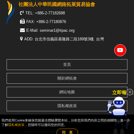
社團法人中華民國網路拓展貿易協會
TEL: +886-2-77182688
FAX: +886-2-77180876
E-Mail:
seminar1@itpac.org
ADD: 台北市信義區基隆路二段189號3樓, 台灣
首頁
關於網拓會
×
網站地圖
立即報名
隱私權政策
我們使用Cookie來確保您能最佳體驗瀏覽本站，分析您與我們內容之間的相關性，進一步
HTML Sitemap
XML Sitemap
RSS Feeds
了解
隱私權政策
，您隨時可以撤回您的同意。
版權所有 © 2009-2025 社團法人中華民國網路拓展貿易協會.
同 意