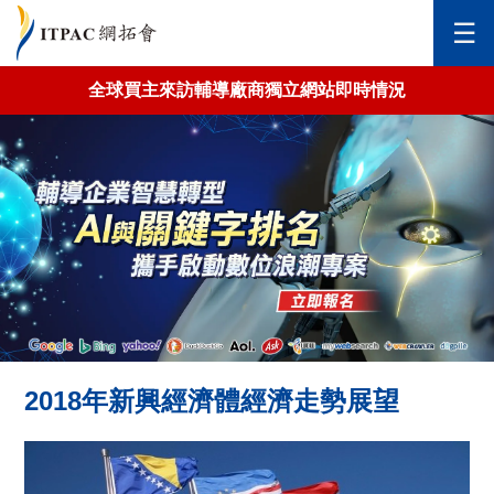
✕
☰
全球買主來訪輔導廠商獨立網站即時情況
首頁
關於網拓會
全球市場拓銷
台灣市場拓銷
新北市政府-金斗雲
報名說明會
2018年新興經濟體經濟走勢展望
AI銷售推廣機器人