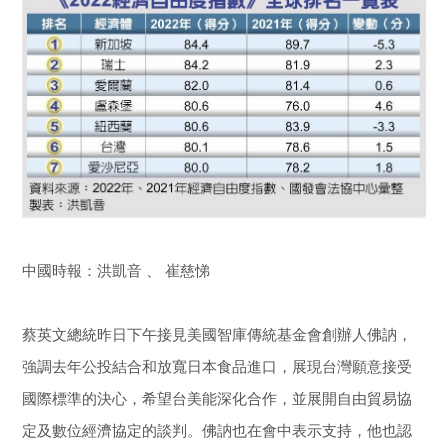
網拓會成功案例
網拓會廠商影片
網拓會感謝函
新聞報導
多語行銷全球母語介紹
Blog
中國時報：洪凱音 、 崔慈悌
優化資訊
蔡英文總統昨日下午接見美國智庫傳統基金會創辦人佛訥，
台灣經貿資訊
強調去年公投結合和放寬日本食品進口，展現台灣願意接受
國際標準的決心，希望台美能深化合作，並展開自由貿易協
定及數位經濟協定的談判。佛訥也在會中表示支持，他也認