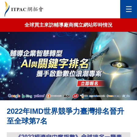
✕
☰
全球買主來訪輔導廠商獨立網站即時情況
首頁
關於網拓會
全球市場拓銷
台灣市場拓銷
新北市政府-金斗雲
報名說明會
2022年IMD世界競爭力臺灣排名晉升
至全球第7名
AI銷售推廣機器人